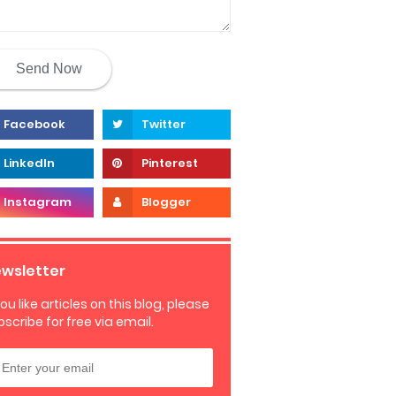
wsletter
you like articles on this blog, please
bscribe for free via email.