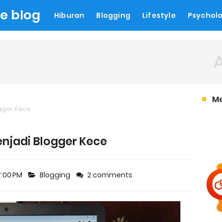
le blog
Hiburan
Blogging
Lifestyle
Psychol
M
gger Kece
njadi Blogger Kece
7:00 PM
Blogging
2 comments