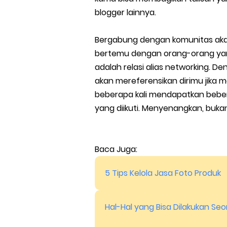
blogger lainnya.
Bergabung dengan komunitas a
bertemu dengan orang-orang yan
adalah relasi alias networking. De
akan mereferensikan dirimu jika 
beberapa kali mendapatkan bebe
yang diikuti. Menyenangkan, buka
Baca Juga:
5 Tips Kelola Jasa Foto Produk
Hal-Hal yang Bisa Dilakukan Se