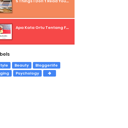
5 Things I Don't Read Your Blog
Apa Kata Ortu Tentang Freelancer?
bels
style
Beauty
Bloggerlife
gging
Psychology