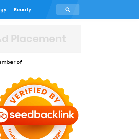
ogy
Beauty
Ad Placement
ember of