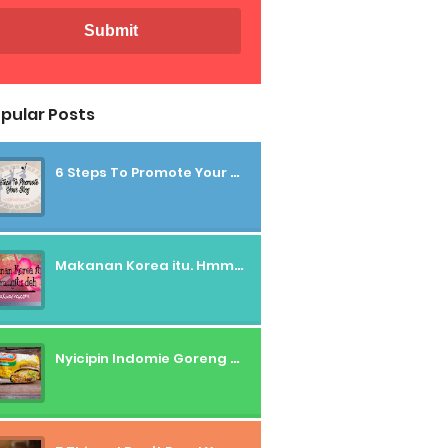
pular Posts
6 Steps To Promote Your Blog
Makanan Korea itu. Hmmm....gitu deh
Nyicipin Indomie Goreng Rasa Tahu Tek