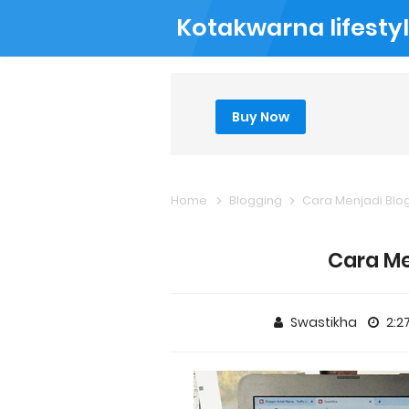
Kotakwarna lifesty
Buy Now
Home
Blogging
Cara Menjadi Blo
Cara Me
Swastikha
2:2