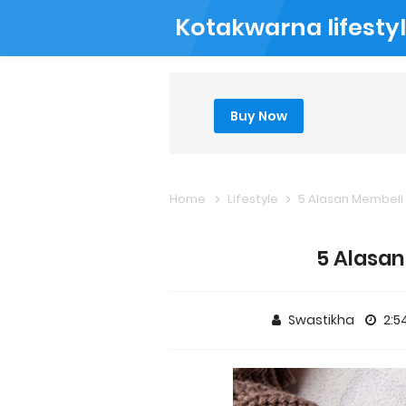
Kotakwarna lifesty
Buy Now
Home
Lifestyle
5 Alasan Membeli 
5 Alasan
Swastikha
2:5