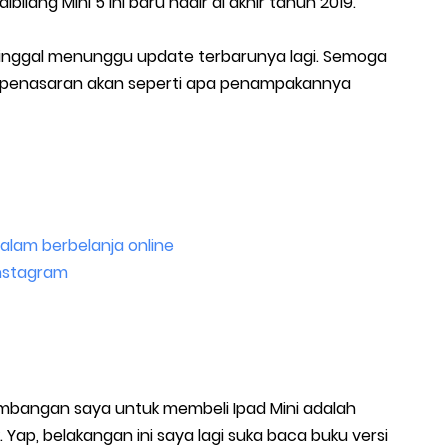
ibilang Mini 5 ini baru hadir di akhir tahun 2019.
, tinggal menunggu update terbarunya lagi. Semoga
 penasaran akan seperti apa penampakannya
dalam berbelanja online
 Instagram
imbangan saya untuk membeli Ipad Mini adalah
ap, belakangan ini saya lagi suka baca buku versi