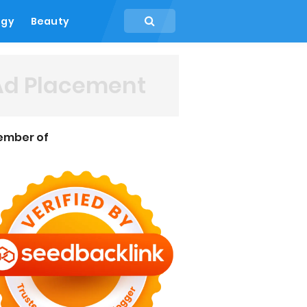
ogy
Beauty
Ad Placement
ember of