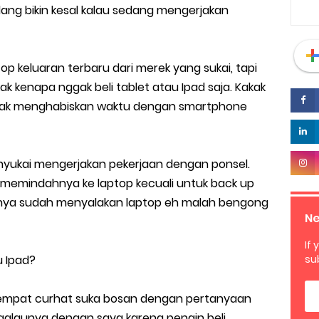
adang bikin kesal kalau sedang mengerjakan
p keluaran terbaru dari merek yang sukai, tapi
k kenapa nggak beli tablet atau Ipad saja. Kakak
yak menghabiskan waktu dengan smartphone
nyukai mengerjakan pekerjaan dengan ponsel.
 memindahnya ke laptop kecuali untuk back up
anya sudah menyalakan laptop eh malah bengong
Ne
If 
su
u Ipad?
 tempat curhat suka bosan dengan pertanyaan
a galaunya dengan saya karena pengin beli