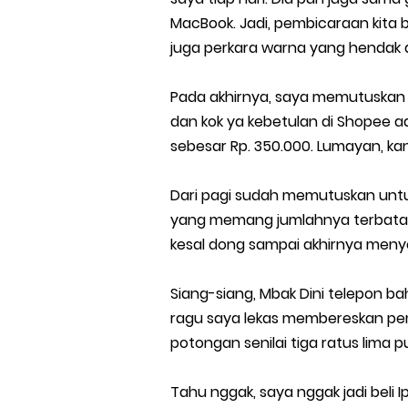
MacBook. Jadi, pembicaraan kita b
juga perkara warna yang hendak di
Pada akhirnya, saya memutuskan 
dan kok ya kebetulan di Shopee 
sebesar Rp. 350.000. Lumayan, ka
Dari pagi sudah memutuskan unt
yang memang jumlahnya terbatas. 
kesal dong sampai akhirnya menye
Siang-siang, Mbak Dini telepon b
ragu saya lekas membereskan pemb
potongan senilai tiga ratus lima pu
Tahu nggak, saya nggak jadi beli I