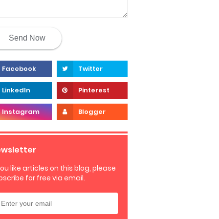
wsletter
you like articles on this blog, please
bscribe for free via email.