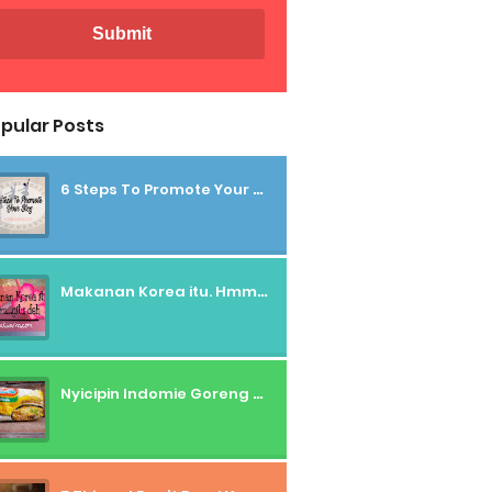
pular Posts
6 Steps To Promote Your Blog
Makanan Korea itu. Hmmm....gitu deh
Nyicipin Indomie Goreng Rasa Tahu Tek