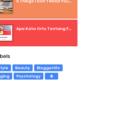
5 Things I Don't Read Your Blog
Apa Kata Ortu Tentang Freelancer?
bels
style
Beauty
Bloggerlife
gging
Psychology