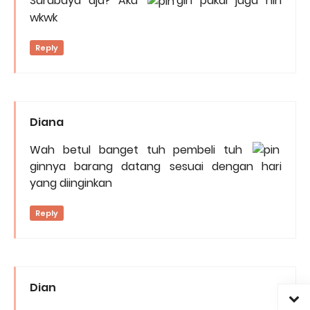
Surabaya aja? Aku
gin pakai juga nih
wkwk
Reply
Diana
Wah betul banget tuh pembeli tuh
ginnya barang datang sesuai dengan hari
yang diinginkan
Reply
Dian