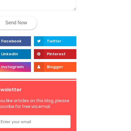
wsletter
you like articles on this blog, please
bscribe for free via email.