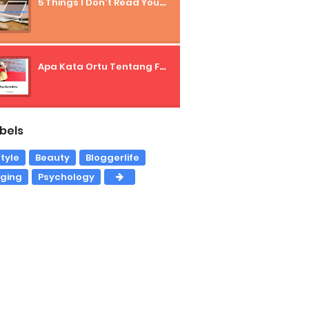
5 Things I Don't Read Your Blog
Apa Kata Ortu Tentang Freelancer?
bels
style
Beauty
Bloggerlife
gging
Psychology