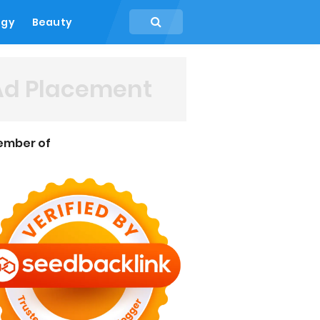
ogy
Beauty
Ad Placement
ember of