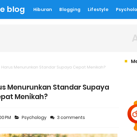
le blog
Hiburan
Blogging
Lifestyle
Psychol
M
 Harus Menurunkan Standar Supaya Cepat Menikah?
us Menurunkan Standar Supaya
pat Menikah?
:00 PM
Psychology
3 comments