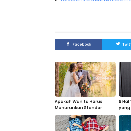
Facebook
Twit
Apakah Wanita Harus
5 Ha
Menurunkan Standar
yang 
Supaya Cepat Menikah?
Oran