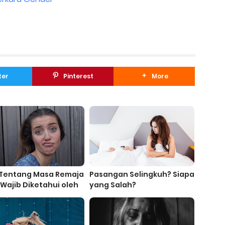
ter
Pinterest
More
l Tentang Masa Remaja
Pasangan Selingkuh? Siapa
Wajib Diketahui oleh
yang Salah?
g Tua