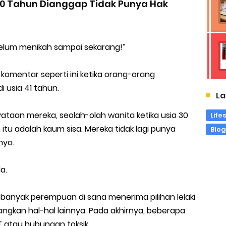
 30 Tahun Dianggap Tidak Punya Hak
belum menikah sampai sekarang!”
komentar seperti ini ketika orang-orang
 usia 41 tahun.
La
yataan mereka, seolah-olah wanita ketika usia 30
Life
tu adalah kaum sisa. Mereka tidak lagi punya
Blo
nya.
a.
banyak perempuan di sana menerima pilihan lelaki
kan hal-hal lainnya. Pada akhirnya, beberapa
 atau hubungan toksik.