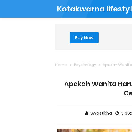
Kotakwarna lifesty
Buy Now
Home
Psychology
Apakah Wanita
Apakah Wanita Har
Ce
Swastikha
5:36