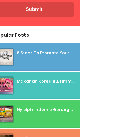
pular Posts
6 Steps To Promote Your Blog
Makanan Korea itu. Hmmm....gitu deh
Nyicipin Indomie Goreng Rasa Tahu Tek