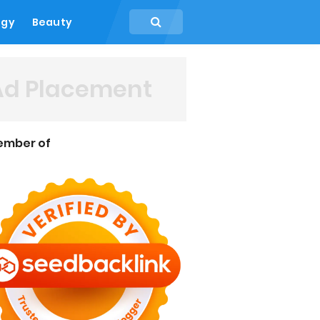
ogy
Beauty
Ad Placement
ember of