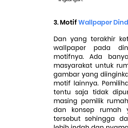
3. Motif
Wallpaper Din
Dan yang terakhir ke
wallpaper pada din
motifnya. Ada banya
masyarakat untuk ruma
gambar yang diinginkan
motif lainnya. Pemili
tentu saja tidak dipun
masing pemilik ruma
dan konsep rumah y
tersebut sehingga 
lebih indah dan nyama