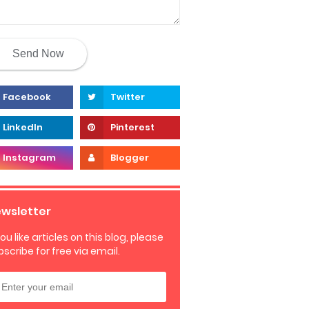
wsletter
you like articles on this blog, please
bscribe for free via email.