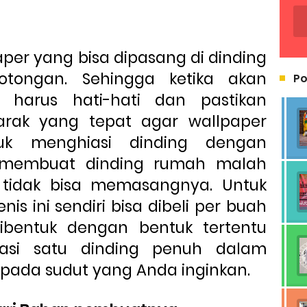
per yang bisa dipasang di dinding
tongan. Sehingga ketika akan
Po
harus hati-hati dan pastikan
rak yang tepat agar wallpaper
uk menghiasi dinding dengan
membuat dinding rumah malah
a tidak bisa memasangnya. Untuk
nis ini sendiri
bi
sa
dibel
i
per
buah
ibentuk dengan bentuk tertentu
si satu dinding penuh dalam
pada sudut yang Anda inginkan.