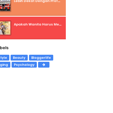
Lebih Dekat Dengan Profesi Pemadam Kebakaran
Apakah Wanita Harus Menurunkan Standar Supaya Cepat Menikah?
bels
style
Beauty
Bloggerlife
gging
Psychology