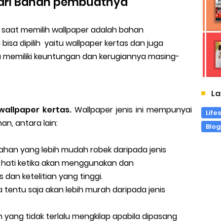
Dari Bahan pembuatnya
n saat memilih wallpaper adalah bahan
bisa dipilih
yaitu wallpaper kertas dan juga
 memiliki
keuntungan dan kerugiannya masing-
La
wallpaper kertas
.
Wallpaper jenis ini
mempunyai
Life
n, antara lain:
Blo
han yang lebih mudah robek daripada jenis
i-hati ketika akan menggunakan dan
dan ketelitian yang tinggi.
a tentu saja akan lebih murah daripada jenis
yang tidak terlalu mengkilap apabila dipasang