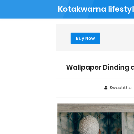
Kotakwarna lifesty
Buy Now
Wallpaper Dinding d
Swastikha