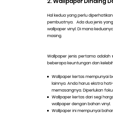
2. Wallpaper Dinding 
Hal kedua yang perlu diperhatika
pembuatnya.
Ada dua jenis yang 
wallpaper vinyl. Di
mana kedua
nya
masing.
Wallpaper jenis pertama adalah
beberapa keuntungan dan kelebiha
Wallpaper kertas mempunyai ba
lainnya. Anda harus ekstra hat
memasangnya. Diperlukan fokus 
Wallpaper kertas dari segi harg
wallpaper dengan bahan vinyl.
Wallpaper ini mempunyai bahan 