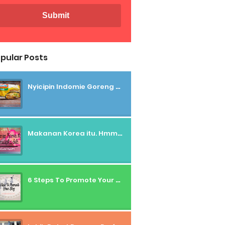
pular Posts
Nyicipin Indomie Goreng Rasa Tahu Tek
Makanan Korea itu. Hmmm....gitu deh
6 Steps To Promote Your Blog