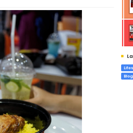
La
Life
Blo