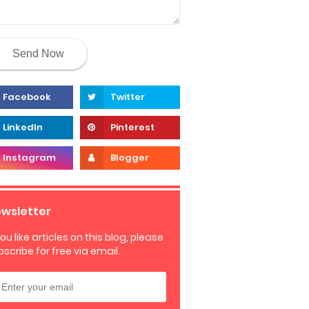
wsletter
you like articles on this blog, please
bscribe for free via email.