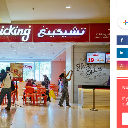
Ne
If 
su