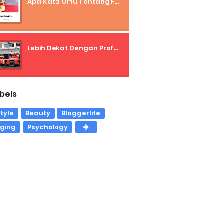
Apa Kata Ortu Tentang Freelancer?
Lebih Dekat Dengan Profesi Pemadam Kebakaran
bels
style
Beauty
Bloggerlife
gging
Psychology