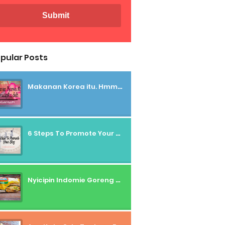
pular Posts
Makanan Korea itu. Hmmm....gitu deh
6 Steps To Promote Your Blog
Nyicipin Indomie Goreng Rasa Tahu Tek