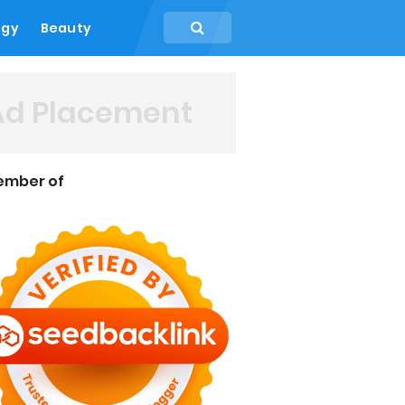
ogy
Beauty
Ad Placement
ember of