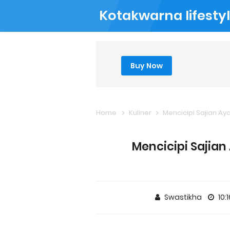
Kotakwarna lifesty
Buy Now
Home
Kuliner
Mencicipi Sajian Ay
Mencicipi Sajian
Swastikha
10: