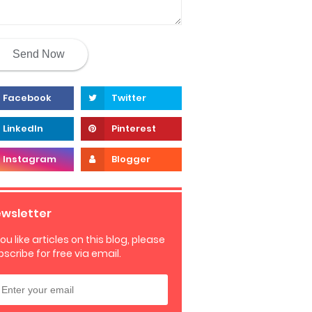
wsletter
you like articles on this blog, please
bscribe for free via email.