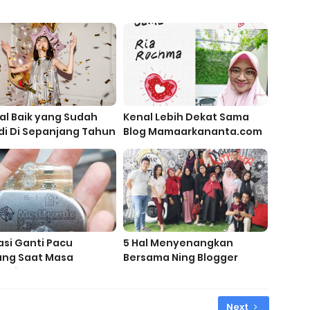
al Baik yang Sudah
Kenal Lebih Dekat Sama
di Di Sepanjang Tahun
Blog Mamaarkananta.com
si Ganti Pacu
5 Hal Menyenangkan
ung Saat Masa
Bersama Ning Blogger
emi
Surabaya
Next