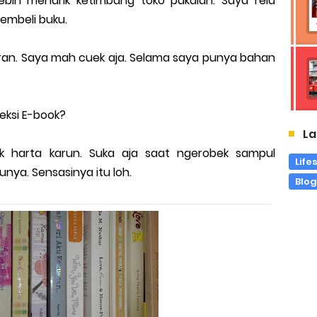
lebih menarik ketimbang toko pakaian. Saya rela
embeli buku.
an. Saya mah cuek aja. Selama saya punya bahan
eksi E-book?
La
k harta karun. Suka aja saat ngerobek sampul
Life
nya. Sensasinya itu loh.
Blo