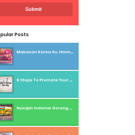
pular Posts
Makanan Korea itu. Hmmm....gitu deh
6 Steps To Promote Your Blog
Nyicipin Indomie Goreng Rasa Tahu Tek