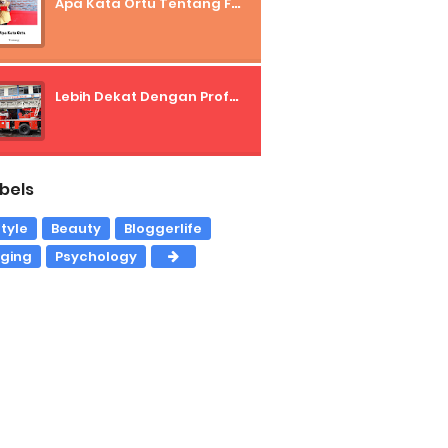
Apa Kata Ortu Tentang Freelancer?
Lebih Dekat Dengan Profesi Pemadam Kebakaran
bels
style
Beauty
Bloggerlife
gging
Psychology