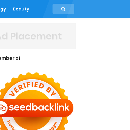
ogy
Beauty
Ad Placement
ember of