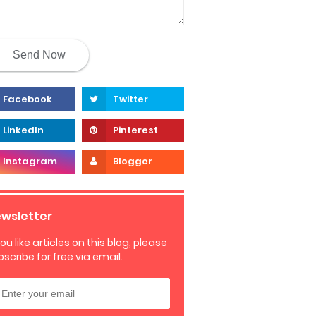
wsletter
you like articles on this blog, please
bscribe for free via email.