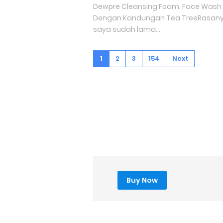
Dewpre Cleansing Foam, Face Wash
Dengan Kandungan Tea TreeRasany
saya sudah lama...
1
2
3
154
Next
Buy Now