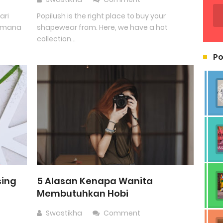
ari
Popilush is the right place to buy your
g mana
shapewear from. Here, we have a hot
collection...
Po
sing
5 Alasan Kenapa Wanita
Membutuhkan Hobi
Swastikha
Comment