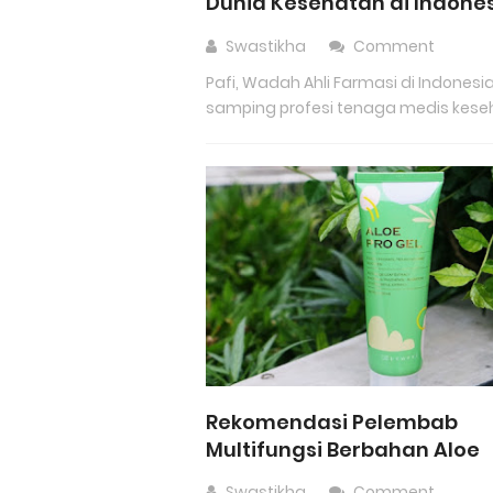
Dunia Kesehatan di Indone
Swastikha
Comment
Pafi, Wadah Ahli Farmasi di Indonesi
samping profesi tenaga medis keseh
Rekomendasi Pelembab
Multifungsi Berbahan Aloe
Swastikha
Comment