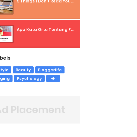
5 Things I Don't Read Your Blog
Apa Kata Ortu Tentang Freelancer?
bels
style
Beauty
Bloggerlife
gging
Psychology
Ad Placement