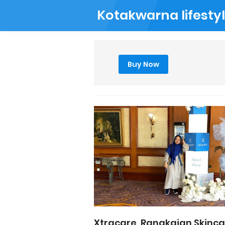
Kotakwarna lifesty
Buy Now
Xtracare, Rangkaian Skinc