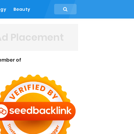
ogy
Beauty
Ad Placement
ember of