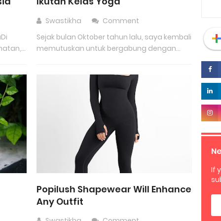
sia
Ikutan Kelas Yoga
Swastikha
Comment
aDi
Sejak bulan Oktober tahun lalu, saya kembali
atan,...
memutuskan untuk bergabung dengan...
Ne
If 
su
Popilush Shapewear Will Enhance
Any Outfit
Swastikha
Comment