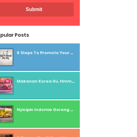
pular Posts
6 Steps To Promote Your Blog
Makanan Korea itu. Hmmm....gitu deh
Nyicipin Indomie Goreng Rasa Tahu Tek